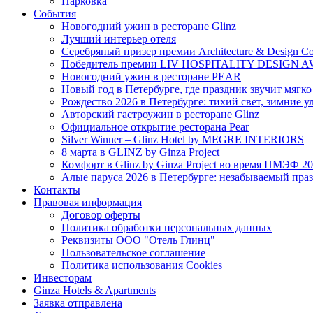
Парковка
События
Новогодний ужин в ресторане Glinz
Лучший интерьер отеля
Серебряный призер премии Architecture & Design Col
Победитель премии LIV HOSPITALITY DESIGN 
Новогодний ужин в ресторане PEAR
Новый год в Петербурге, где праздник звучит мягк
Рождество 2026 в Петербурге: тихий свет, зимние 
Авторский гастроужин в ресторане Glinz
Официальное открытие ресторана Pear
Silver Winner – Glinz Hotel by MEGRE INTERIORS
8 марта в GLINZ by Ginza Project
Комфорт в Glinz by Ginza Project во время ПМЭФ 2
Алые паруса 2026 в Петербурге: незабываемый пра
Контакты
Правовая информация
Договор оферты
Политика обработки персональных данных
Реквизиты ООО "Отель Глинц"
Пользовательское соглашение
Политика использования Cookies
Инвесторам
Ginza Hotels & Apartments
Заявка отправлена