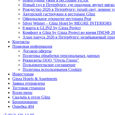
Новогодний ужин в ресторане PEAR
Новый год в Петербурге, где праздник звучит мягк
Рождество 2026 в Петербурге: тихий свет, зимние 
Авторский гастроужин в ресторане Glinz
Официальное открытие ресторана Pear
Silver Winner – Glinz Hotel by MEGRE INTERIORS
8 марта в GLINZ by Ginza Project
Комфорт в Glinz by Ginza Project во время ПМЭФ 2
Алые паруса 2026 в Петербурге: незабываемый пра
Контакты
Правовая информация
Договор оферты
Политика обработки персональных данных
Реквизиты ООО "Отель Глинц"
Пользовательское соглашение
Политика использования Cookies
Инвесторам
Ginza Hotels & Apartments
Заявка отправлена
Тестовая страница
Room menu
Свадьба в отеле Glinz
Бронирование
Ошибка 404