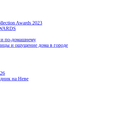
lection Awards 2023
AWARDS
о и по-домашнему
улицы и ощущение дома в городе
026
здник на Неве