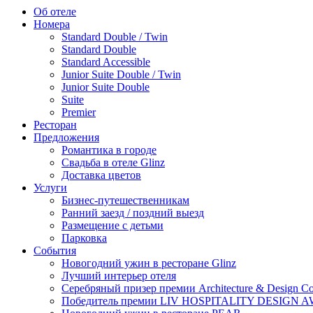
Об отеле
Номера
Standard Double / Twin
Standard Double
Standard Accessible
Junior Suite Double / Twin
Junior Suite Double
Suite
Premier
Ресторан
Предложения
Романтика в городе
Свадьба в отеле Glinz
Доставка цветов
Услуги
Бизнес-путешественникам
Ранний заезд / поздний выезд
Размещение с детьми
Парковка
События
Новогодний ужин в ресторане Glinz
Лучший интерьер отеля
Серебряный призер премии Architecture & Design Col
Победитель премии LIV HOSPITALITY DESIGN 