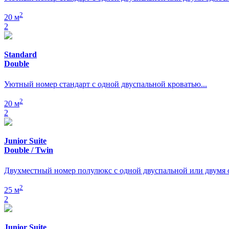
2
20 м
2
Standard
Double
Уютный номер стандарт с одной двуспальной кроватью...
2
20 м
2
Junior Suite
Double / Twin
Двухместный номер полулюкс с одной двуспальной или двумя
2
25 м
2
Junior Suite