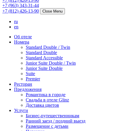
+7 (812) 426-13-90
+7 (963) 343-31-44
+7 (812) 426-13-90
Close Menu
ru
en
Об отеле
Номера
Standard Double / Twin
Standard Double
Standard Accessible
Junior Suite Double / Twin
Junior Suite Double
Suite
Premier
Ресторан
Предложения
Романтика в городе
Свадьба в отеле Glinz
Доставка цветов
Услуги
Бизнес-путешественникам
Ранний заезд / поздний выезд
Размещение с детьми