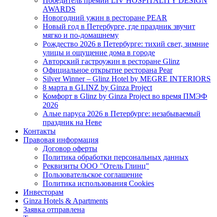
Победитель премии LIV HOSPITALITY DESIGN
AWARDS
Новогодний ужин в ресторане PEAR
Новый год в Петербурге, где праздник звучит
мягко и по-домашнему
Рождество 2026 в Петербурге: тихий свет, зимние
улицы и ощущение дома в городе
Авторский гастроужин в ресторане Glinz
Официальное открытие ресторана Pear
Silver Winner – Glinz Hotel by MEGRE INTERIORS
8 марта в GLINZ by Ginza Project
Комфорт в Glinz by Ginza Project во время ПМЭФ
2026
Алые паруса 2026 в Петербурге: незабываемый
праздник на Неве
Контакты
Правовая информация
Договор оферты
Политика обработки персональных данных
Реквизиты ООО "Отель Глинц"
Пользовательское соглашение
Политика использования Cookies
Инвесторам
Ginza Hotels & Apartments
Заявка отправлена