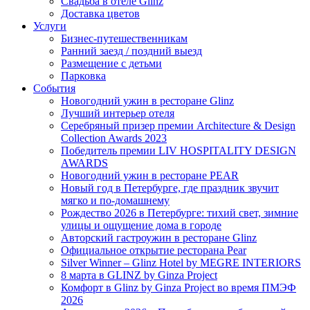
Свадьба в отеле Glinz
Доставка цветов
Услуги
Бизнес-путешественникам
Ранний заезд / поздний выезд
Размещение с детьми
Парковка
События
Новогодний ужин в ресторане Glinz
Лучший интерьер отеля
Серебряный призер премии Architecture & Design
Collection Awards 2023
Победитель премии LIV HOSPITALITY DESIGN
AWARDS
Новогодний ужин в ресторане PEAR
Новый год в Петербурге, где праздник звучит
мягко и по-домашнему
Рождество 2026 в Петербурге: тихий свет, зимние
улицы и ощущение дома в городе
Авторский гастроужин в ресторане Glinz
Официальное открытие ресторана Pear
Silver Winner – Glinz Hotel by MEGRE INTERIORS
8 марта в GLINZ by Ginza Project
Комфорт в Glinz by Ginza Project во время ПМЭФ
2026