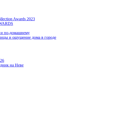
lection Awards 2023
AWARDS
о и по-домашнему
улицы и ощущение дома в городе
026
здник на Неве