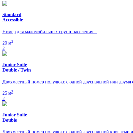
Standard
Accessible
Номер для маломобильных групп населения...
2
20 м
2
Junior Suite
Double / Twin
Двухместный номер полулюкс с одной двуспальной или двумя
2
25 м
2
Junior Suite
Double
Двухместный номер полулюкс с одной двуспальной кроватью и