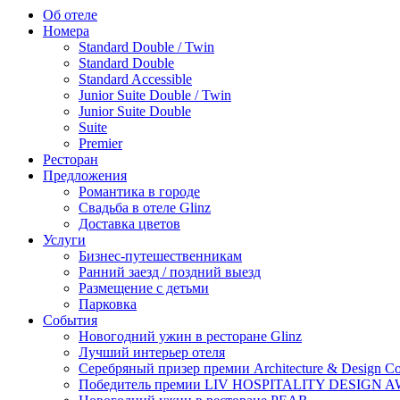
Об отеле
Номера
Standard Double / Twin
Standard Double
Standard Accessible
Junior Suite Double / Twin
Junior Suite Double
Suite
Premier
Ресторан
Предложения
Романтика в городе
Свадьба в отеле Glinz
Доставка цветов
Услуги
Бизнес-путешественникам
Ранний заезд / поздний выезд
Размещение с детьми
Парковка
События
Новогодний ужин в ресторане Glinz
Лучший интерьер отеля
Серебряный призер премии Architecture & Design Col
Победитель премии LIV HOSPITALITY DESIGN 