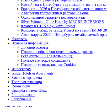
Новогодний ужин в ресторане PEAR
Новый год в Петербурге, где праздник звучит мягк
Рождество 2026 в Петербурге: тихий свет, зимние 
Авторский гастроужин в ресторане Glinz
Официальное открытие ресторана Pear
Silver Winner – Glinz Hotel by MEGRE INTERIORS
8 марта в GLINZ by Ginza Project
Комфорт в Glinz by Ginza Project во время ПМЭФ 2
Алые паруса 2026 в Петербурге: незабываемый пра
Контакты
Правовая информация
Договор оферты
Политика обработки персональных данных
Реквизиты ООО "Отель Глинц"
Пользовательское соглашение
Политика использования Cookies
Инвесторам
Ginza Hotels & Apartments
Заявка отправлена
Тестовая страница
Room menu
Свадьба в отеле Glinz
Бронирование
Ошибка 404