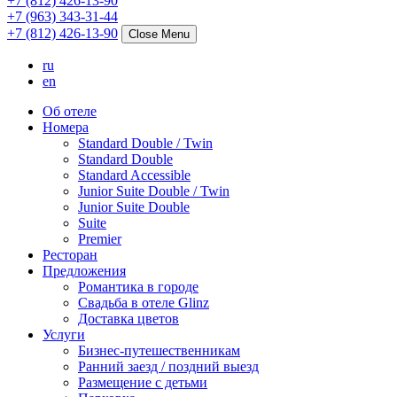
+7 (812) 426-13-90
+7 (963) 343-31-44
+7 (812) 426-13-90
Close Menu
ru
en
Об отеле
Номера
Standard Double / Twin
Standard Double
Standard Accessible
Junior Suite Double / Twin
Junior Suite Double
Suite
Premier
Ресторан
Предложения
Романтика в городе
Свадьба в отеле Glinz
Доставка цветов
Услуги
Бизнес-путешественникам
Ранний заезд / поздний выезд
Размещение с детьми