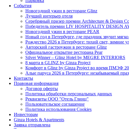
Парковка
События
Новогодний ужин в ресторане Glinz
Лучший интерьер отеля
Серебряный призер премии Architecture & Design Col
Победитель премии LIV HOSPITALITY DESIGN 
Новогодний ужин в ресторане PEAR
Новый год в Петербурге, где праздник звучит мягк
Рождество 2026 в Петербурге: тихий свет, зимние 
Авторский гастроужин в ресторане Glinz
Официальное открытие ресторана Pear
Silver Winner – Glinz Hotel by MEGRE INTERIORS
8 марта в GLINZ by Ginza Project
Комфорт в Glinz by Ginza Project во время ПМЭФ 2
Алые паруса 2026 в Петербурге: незабываемый пра
Контакты
Правовая информация
Договор оферты
Политика обработки персональных данных
Реквизиты ООО "Отель Глинц"
Пользовательское соглашение
Политика использования Cookies
Инвесторам
Ginza Hotels & Apartments
Заявка отправлена