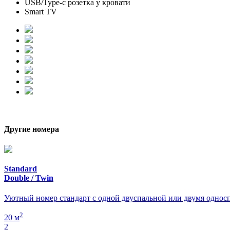
USB/Type-c розетка у кровати
Smart TV
Другие номера
Standard
Double / Twin
Уютный номер стандарт с одной двуспальной или двумя однос
2
20 м
2