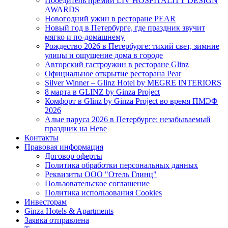
Победитель премии LIV HOSPITALITY DESIGN
AWARDS
Новогодний ужин в ресторане PEAR
Новый год в Петербурге, где праздник звучит
мягко и по-домашнему
Рождество 2026 в Петербурге: тихий свет, зимние
улицы и ощущение дома в городе
Авторский гастроужин в ресторане Glinz
Официальное открытие ресторана Pear
Silver Winner – Glinz Hotel by MEGRE INTERIORS
8 марта в GLINZ by Ginza Project
Комфорт в Glinz by Ginza Project во время ПМЭФ
2026
Алые паруса 2026 в Петербурге: незабываемый
праздник на Неве
Контакты
Правовая информация
Договор оферты
Политика обработки персональных данных
Реквизиты ООО "Отель Глинц"
Пользовательское соглашение
Политика использования Cookies
Инвесторам
Ginza Hotels & Apartments
Заявка отправлена