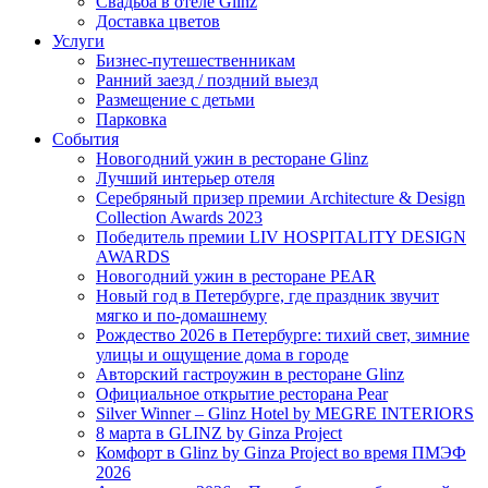
Свадьба в отеле Glinz
Доставка цветов
Услуги
Бизнес-путешественникам
Ранний заезд / поздний выезд
Размещение с детьми
Парковка
События
Новогодний ужин в ресторане Glinz
Лучший интерьер отеля
Серебряный призер премии Architecture & Design
Collection Awards 2023
Победитель премии LIV HOSPITALITY DESIGN
AWARDS
Новогодний ужин в ресторане PEAR
Новый год в Петербурге, где праздник звучит
мягко и по-домашнему
Рождество 2026 в Петербурге: тихий свет, зимние
улицы и ощущение дома в городе
Авторский гастроужин в ресторане Glinz
Официальное открытие ресторана Pear
Silver Winner – Glinz Hotel by MEGRE INTERIORS
8 марта в GLINZ by Ginza Project
Комфорт в Glinz by Ginza Project во время ПМЭФ
2026